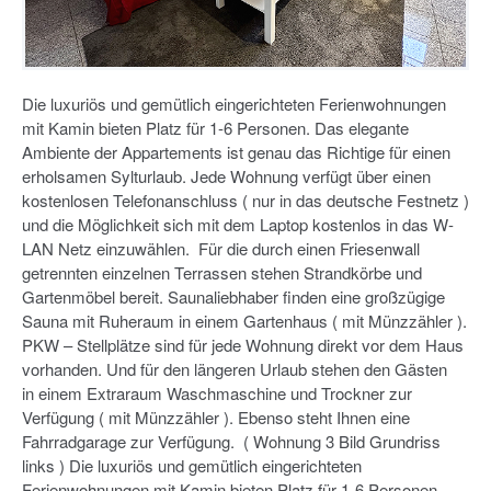
Die luxuriös und gemütlich eingerichteten Ferienwohnungen
mit Kamin bieten Platz für 1-6 Personen. Das elegante
Ambiente der Appartements ist genau das Richtige für einen
erholsamen Sylturlaub. Jede Wohnung verfügt über einen
kostenlosen Telefonanschluss ( nur in das deutsche Festnetz )
und die Möglichkeit sich mit dem Laptop kostenlos in das W-
LAN Netz einzuwählen. Für die durch einen Friesenwall
getrennten einzelnen Terrassen stehen Strandkörbe und
Gartenmöbel bereit. Saunaliebhaber finden eine großzügige
Sauna mit Ruheraum in einem Gartenhaus ( mit Münzzähler ).
PKW – Stellplätze sind für jede Wohnung direkt vor dem Haus
vorhanden. Und für den längeren Urlaub stehen den Gästen
in einem Extraraum Waschmaschine und Trockner zur
Verfügung ( mit Münzzähler ). Ebenso steht Ihnen eine
Fahrradgarage zur Verfügung. ( Wohnung 3 Bild Grundriss
links ) Die luxuriös und gemütlich eingerichteten
Ferienwohnungen mit Kamin bieten Platz für 1-6 Personen.