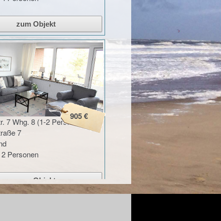
905 €
. 7 Whg. 8 (1-2 Pers.
raße 7
nd
u 2 Personen