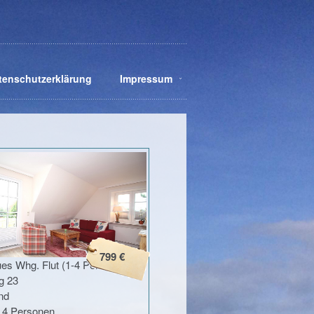
tenschutzerklärung
Impressum
799 €
es Whg. Flut (1-4 Per
g 23
nd
u 4 Personen