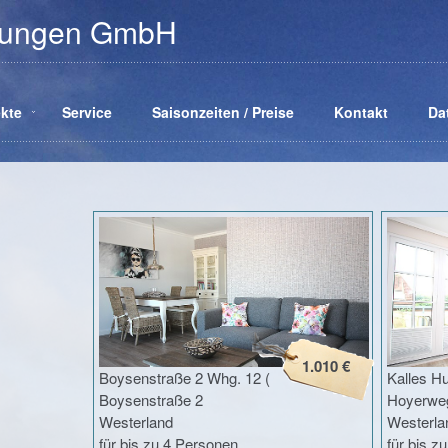
hnungen GmbH
kte
Service
Saisonzeiten / Preise
Kontakt
Da
1.010 €
Boysenstraße 2 Whg. 12 (
Kalles Hu
Boysenstraße 2
Hoyerwe
Westerland
Westerla
für bis zu 4 Personen
für bis z