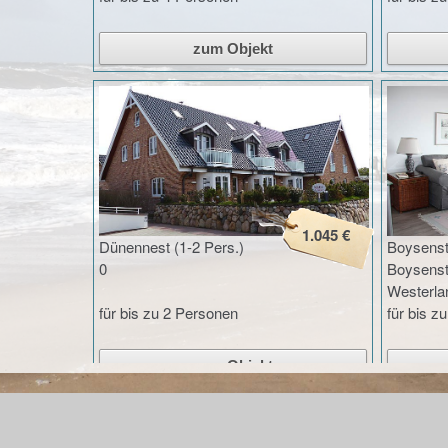
1.045 €
Dünennest (1-2 Pers.)
Boysenstr
0
Boysenst
Westerla
für bis zu 2 Personen
für bis z