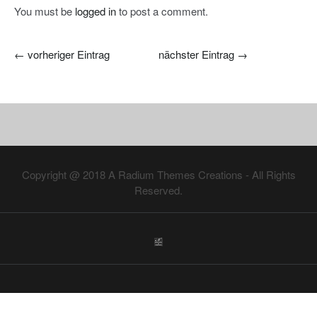
You must be
logged in
to post a comment.
←
vorheriger Eintrag
nächster Eintrag
→
Copyright @ 2018
A Radium Themes Creations
- All Rights
Reserved.