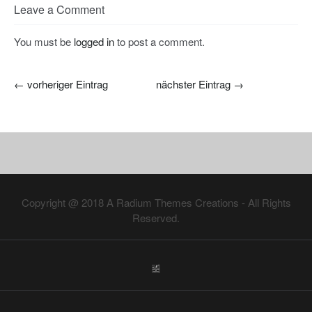
Leave a Comment
You must be
logged in
to post a comment.
←
vorheriger Eintrag
nächster Eintrag
→
Copyright @ 2018
A Radium Themes Creations
- All Rights
Reserved.