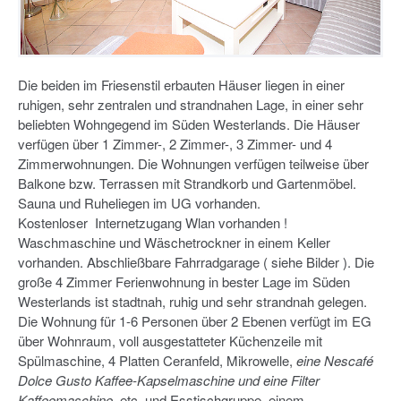
Die beiden im Friesenstil erbauten Häuser liegen in einer
ruhigen, sehr zentralen und strandnahen Lage, in einer sehr
beliebten Wohngegend im Süden Westerlands. Die Häuser
verfügen über 1 Zimmer-, 2 Zimmer-, 3 Zimmer- und 4
Zimmerwohnungen. Die Wohnungen verfügen teilweise über
Balkone bzw. Terrassen mit Strandkorb und Gartenmöbel.
Sauna und Ruheliegen im UG vorhanden.
Kostenloser Internetzugang Wlan vorhanden !
Waschmaschine und Wäschetrockner in einem Keller
vorhanden. Abschließbare Fahrradgarage ( siehe Bilder ). Die
große 4 Zimmer Ferienwohnung in bester Lage im Süden
Westerlands ist stadtnah, ruhig und sehr strandnah gelegen.
Die Wohnung für 1-6 Personen über 2 Ebenen verfügt im EG
über Wohnraum, voll ausgestatteter Küchenzeile mit
Spülmaschine, 4 Platten Ceranfeld, Mikrowelle,
eine Nescafé
Dolce Gusto Kaffee-Kapselmaschine und eine Filter
Kaffeemaschine
, etc. und Esstischgruppe, einem