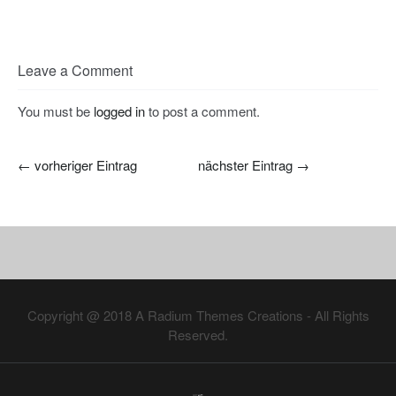
Leave a Comment
You must be
logged in
to post a comment.
←
vorheriger Eintrag
nächster Eintrag
→
Copyright @ 2018
A Radium Themes Creations
- All Rights
Reserved.