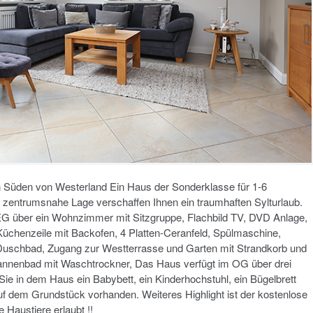
 Süden von Westerland Ein Haus der Sonderklasse für 1-6
 zentrumsnahe Lage verschaffen Ihnen ein traumhaften Sylturlaub.
G über ein Wohnzimmer mit Sitzgruppe, Flachbild TV, DVD Anlage,
 Küchenzeile mit Backofen, 4 Platten-Ceranfeld, Spülmaschine,
n Duschbad, Zugang zur Westterrasse und Garten mit Strandkorb und
annenbad mit Waschtrockner, Das Haus verfügt im OG über drei
ie in dem Haus ein Babybett, ein Kinderhochstuhl, ein Bügelbrett
 auf dem Grundstück vorhanden. Weiteres Highlight ist der kostenlose
ne Haustiere erlaubt !!