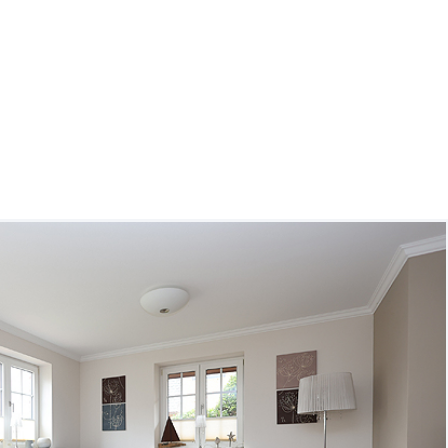
hnungen GmbH
kte
Service
Saisonzeiten / Preise
Kontakt
Da