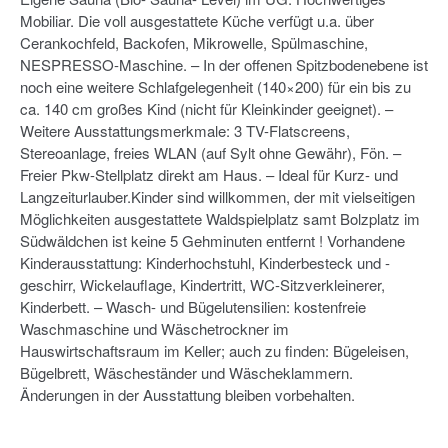
Mobiliar. Die voll ausgestattete Küche verfügt u.a. über
Cerankochfeld, Backofen, Mikrowelle, Spülmaschine,
NESPRESSO-Maschine. – In der offenen Spitzbodenebene ist
noch eine weitere Schlafgelegenheit (140×200) für ein bis zu
ca. 140 cm großes Kind (nicht für Kleinkinder geeignet). –
Weitere Ausstattungsmerkmale: 3 TV-Flatscreens,
Stereoanlage, freies WLAN (auf Sylt ohne Gewähr), Fön. –
Freier Pkw-Stellplatz direkt am Haus. – Ideal für Kurz- und
Langzeiturlauber.Kinder sind willkommen, der mit vielseitigen
Möglichkeiten ausgestattete Waldspielplatz samt Bolzplatz im
Südwäldchen ist keine 5 Gehminuten entfernt ! Vorhandene
Kinderausstattung: Kinderhochstuhl, Kinderbesteck und -
geschirr, Wickelauflage, Kindertritt, WC-Sitzverkleinerer,
Kinderbett. – Wasch- und Bügelutensilien: kostenfreie
Waschmaschine und Wäschetrockner im
Hauswirtschaftsraum im Keller; auch zu finden: Bügeleisen,
Bügelbrett, Wäscheständer und Wäscheklammern.
Änderungen in der Ausstattung bleiben vorbehalten.