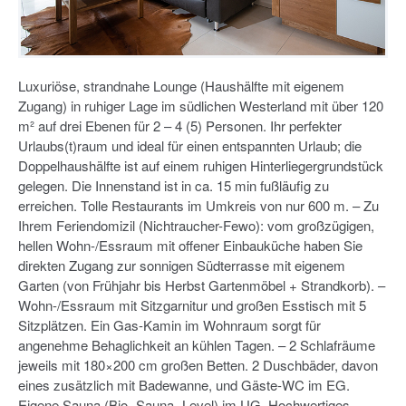
Luxuriöse, strandnahe Lounge (Haushälfte mit eigenem
Zugang) in ruhiger Lage im südlichen Westerland mit über 120
m² auf drei Ebenen für 2 – 4 (5) Personen. Ihr perfekter
Urlaubs(t)raum und ideal für einen entspannten Urlaub; die
Doppelhaushälfte ist auf einem ruhigen Hinterliegergrundstück
gelegen. Die Innenstand ist in ca. 15 min fußläufig zu
erreichen. Tolle Restaurants im Umkreis von nur 600 m. – Zu
Ihrem Feriendomizil (Nichtraucher-Fewo): vom großzügigen,
hellen Wohn-/Essraum mit offener Einbauküche haben Sie
direkten Zugang zur sonnigen Südterrasse mit eigenem
Garten (von Frühjahr bis Herbst Gartenmöbel + Strandkorb). –
Wohn-/Essraum mit Sitzgarnitur und großen Esstisch mit 5
Sitzplätzen. Ein Gas-Kamin im Wohnraum sorgt für
angenehme Behaglichkeit an kühlen Tagen. – 2 Schlafräume
jeweils mit 180×200 cm großen Betten. 2 Duschbäder, davon
eines zusätzlich mit Badewanne, und Gäste-WC im EG.
Eigene Sauna (Bio- Sauna- Level) im UG. Hochwertiges