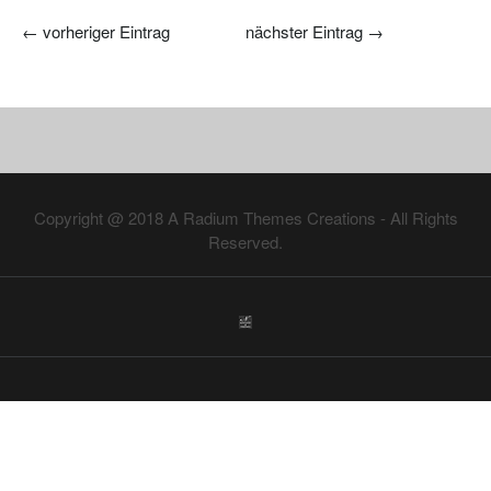
←
vorheriger Eintrag
nächster Eintrag
→
Copyright @ 2018
A Radium Themes Creations
- All Rights
Reserved.