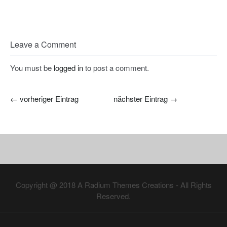
Leave a Comment
You must be
logged in
to post a comment.
←
vorheriger Eintrag
nächster Eintrag
→
Copyright @ 2018
A Radium Themes Creations
- All Rights
Reserved.