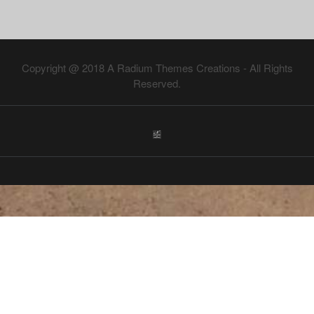
26
27
28
29
30
31
November 2026
Copyright @ 2018
A Radium Themes Creations
- All Rights
Mo
Di
Mi
Do
Fr
Sa
So
Reserved.
1
2
3
4
5
6
7
8
9
10
11
12
13
14
15
16
17
18
19
20
21
22
23
24
25
26
27
28
29
30
Dezember 2026
Mo
Di
Mi
Do
Fr
Sa
So