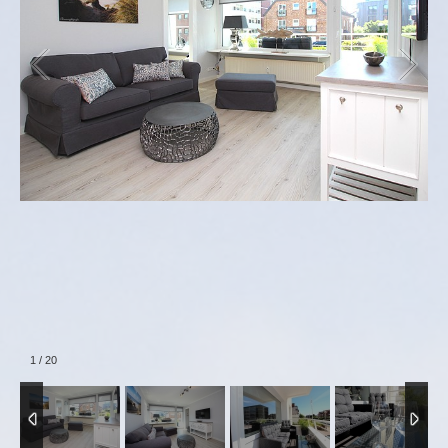
2
/
20