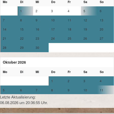
Mo
Di
Mi
Do
Fr
Sa
So
1
2
3
4
5
6
7
8
9
10
11
12
13
14
15
16
17
18
19
20
21
22
23
24
25
26
27
28
29
30
Oktober 2026
Mo
Di
Mi
Do
Fr
Sa
So
1
2
3
4
5
6
7
8
9
10
11
Letzte Aktualisierung:
12
13
14
15
16
17
18
06.08.2026 um 20:36:55 Uhr.
19
20
21
22
23
24
25