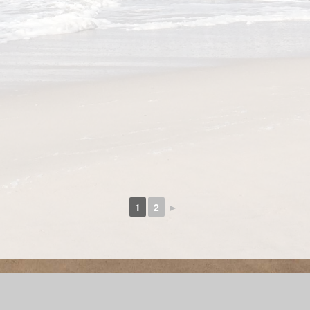
1
2
►