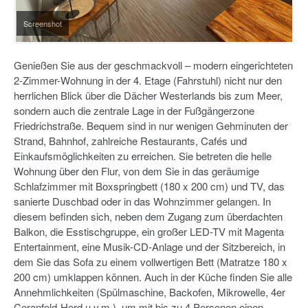
Screenshot
Genießen Sie aus der geschmackvoll – modern eingerichteten
2-Zimmer-Wohnung in der 4. Etage (Fahrstuhl) nicht nur den
herrlichen Blick über die Dächer Westerlands bis zum Meer,
sondern auch die zentrale Lage in der Fußgängerzone
Friedrichstraße. Bequem sind in nur wenigen Gehminuten der
Strand, Bahnhof, zahlreiche Restaurants, Cafés und
Einkaufsmöglichkeiten zu erreichen. Sie betreten die helle
Wohnung über den Flur, von dem Sie in das geräumige
Schlafzimmer mit Boxspringbett (180 x 200 cm) und TV, das
sanierte Duschbad oder in das Wohnzimmer gelangen. In
diesem befinden sich, neben dem Zugang zum überdachten
Balkon, die Esstischgruppe, ein großer LED-TV mit Magenta
Entertainment, eine Musik-CD-Anlage und der Sitzbereich, in
dem Sie das Sofa zu einem vollwertigen Bett (Matratze 180 x
200 cm) umklappen können. Auch in der Küche finden Sie alle
Annehmlichkeiten (Spülmaschine, Backofen, Mikrowelle, 4er
Ceranfeld-Herd u.v.m.), um mit bis zu 4 Personen einen